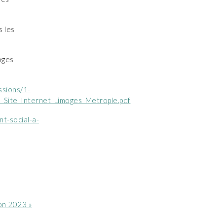
s les
oges
ssions/1-
Site_Internet_Limoges_Metrople.pdf
t-social-a-
hon 2023 »