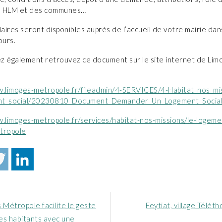
s HLM et des communes…
ires seront disponibles auprès de l’accueil de votre mairie dan
ours.
z également retrouvez ce document sur le site internet de Lim
w.limoges-metropole.fr/fileadmin/4-SERVICES/4-Habitat_nos_mi
nt_social/20230810_Document_Demander_Un_Logement_Social_
w.limoges-metropole.fr/services/habitat-nos-missions/le-logemen
tropole
Article
 Métropole facilite le geste
Feytiat, village Télét
nt
suivant
ses habitants avec une