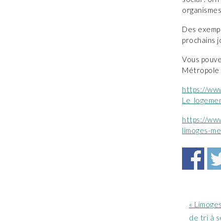
organisme
Des exempla
prochains j
Vous pouve
Métropole
https://ww
Le_logeme
https://ww
limoges-me
Article
« Limoges
précéde
de tri à 