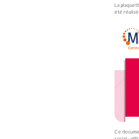
La plaquet
été réalisé
Ce documen
social : of