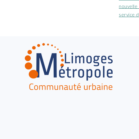
:
nouvelle 
service 
FOOTER