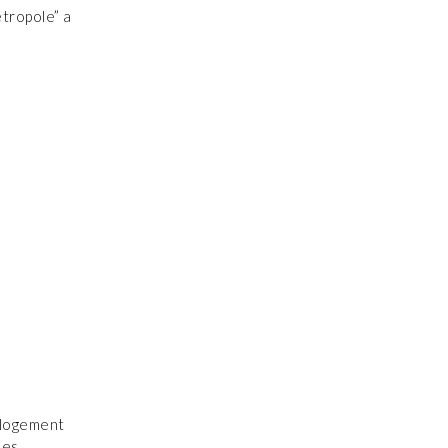
tropole” a
 logement
des