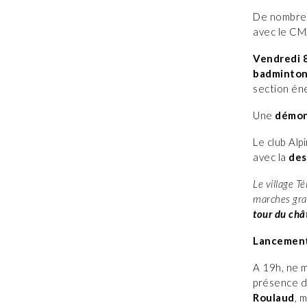
De nombreu
avec le CM
Vendredi 
badminto
section én
Une
démon
Le club Alp
avec la
des
Le village T
marches grav
tour du châ
Lancement 
A 19h, ne 
présence 
Roulaud
, 