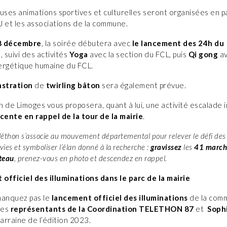
ses animations sportives et culturelles seront organisées en p
J et les associations de la commune.
8 décembre
, la soirée débutera avec
le lancement des 24h du
n
, suivi des activités
Yoga
avec la section du FCL, puis
Qi gong
av
ergétique humaine du FCL.
stration
de
twirling bâton
sera également prévue.
in de Limoges vous proposera, quant à lui, une activité escalade 
cente en rappel de la tour de la mairie
.
éléthon s’associe au mouvement départemental pour relever le défi de
ies et symboliser l’élan donné à la recherche :
gravissez
les
41 marche
teau
, prenez-vous en photo et descendez en rappel.
officiel des illuminations dans le parc de la mairie
manquez pas le
lancement officiel des illuminations
de la com
des
représentants de la Coordination TELETHON 87
et
Soph
marraine de l’édition 2023.