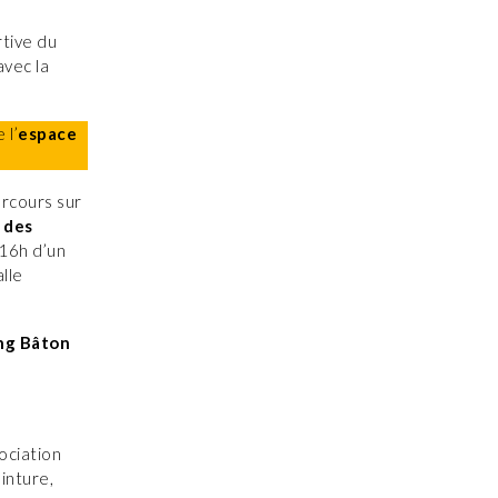
rtive du
vec la
 l’
espace
arcours sur
o des
 16h d’un
alle
ng Bâton
ociation
inture,