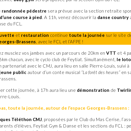
e
randonnée pédestre
sera prévue avec la section retraite spo
d’une course à pied
. A 11h, venez découvrir la
danse country
a
nse du FCL.
buvette
et
restauration
continue
toute la journée
sur le site de
Georges-Brassens
, avec le FCL et l’AFPE !
ez musclez vos jambes avec un parcours de 20km en
VTT
et 4 p
km chacun, avec le cyclo club de Feytiat. Simultanément,
le lot
en partenariat avec le CMJ, aura lieu en salle Pierre-Louis, suivi à
jeune public
autour d’un conte musical
“La forêt des heures”
en s
rassens.
er cette journée, à 17h aura lieu une
démonstration
de
Twirli
erre-Louis.
pas, toute la journée, autour de l’espace Georges-Brassens :
iques Téléthon CMJ
, proposées par le Club du Mas Cerise, l’ass
arents d’élèves, Feytiat Gym & Danse et les sections du FCL : pe