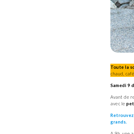
Toute la so
chaud, caf
Samedi 9 
Avant de r
avec le
pet
Retrouvez 
grands.
A 9h, une a