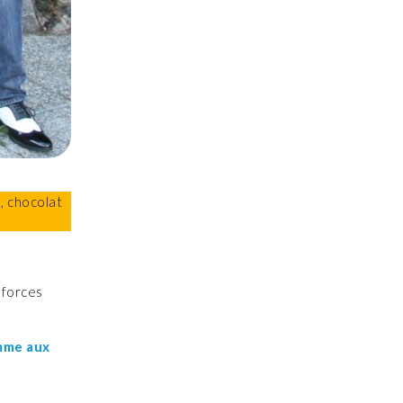
s, chocolat
 forces
omme aux