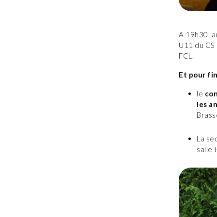
A 19h30, a
U11 du CS 
FCL.
Et pour fin
le
con
les a
Brass
La se
salle 