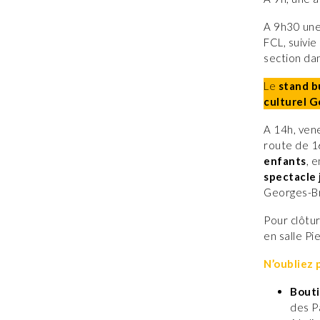
A 9h30 un
FCL, suivie
section da
Le
stand 
culturel 
A 14h, ven
route de 16
enfants
, 
spectacle 
Georges-B
Pour clôtur
en salle Pi
N’oubliez 
Bout
des P