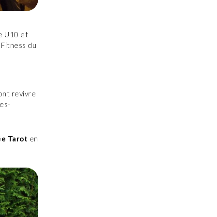
de U10 et
 Fitness du
ont revivre
es-
ée Tarot
en