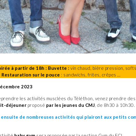
irée à partir de 18h :
Buvette :
vin chaud, bière pression, soft
é
Restauration sur le pouce
: sandwichs, frites, crêpes …
décembre 2023
eprendre les activités musclées du Téléthon, venez prendre des
it-déjeuner
proposé
par les jeunes du CMJ
, de 8h30 à 10h30.
ensuite de nombreuses activités qui plairont aux petits c
ctivité
baby gym
sera proposée par la section Gym du FCL.