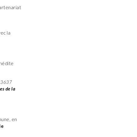
artenariat
ec la
inédite
s 3637
s de la
mune, en
ie