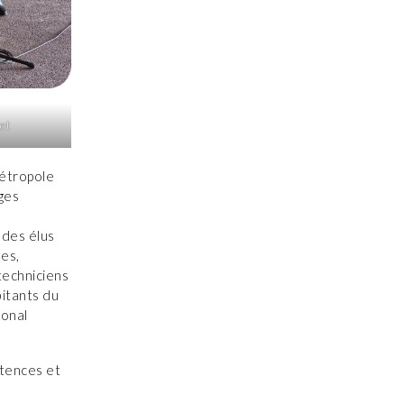
et
étropole
ges
 des élus
es,
techniciens
bitants du
ional
étences et