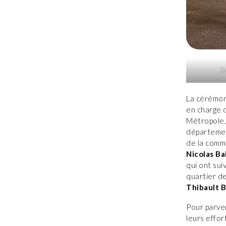
D
La cérémon
en charge d
Métropole,
départeme
de la com
Nicolas Ba
qui ont sui
quartier de
Thibault 
Pour parven
leurs effo