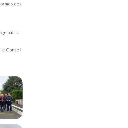
 normes des
age public
 le Conseil