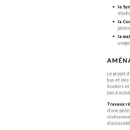
le Sy
d’enf
la Co
pistes
la ma
usage
AMÉNA
Le projet d
bus et des 
écoliers et
juin à oct
Travaux ré
d’une piste
stationnem
d’accessib