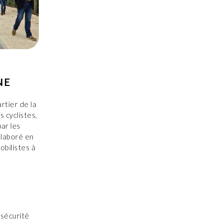
NE
rtier de la
s cyclistes,
par les
élaboré en
obilistes à
 sécurité