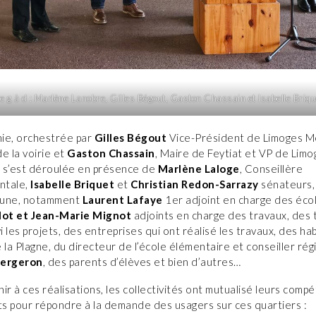
e g à d : Marlène Lanobre, Gilles Bégout, Gaston Chassain et Isabelle Briqu
ie, orchestrée par
Gilles Bégout
Vice-Président de Limoges M
e la voirie et
Gaston Chassain
, Maire de Feytiat et VP de Limo
 s’est déroulée en présence de
Marlène Laloge
, Conseillère
ntale,
Isabelle Briquet
et
Christian Redon-Sarrazy
sénateurs,
mune, notamment
Laurent Lafaye
1er adjoint en charge des écol
lot et Jean-Marie Mignot
adjoints en charge des travaux, des 
vi les projets, des entreprises qui ont réalisé les travaux, des ha
 la Plagne, du directeur de l’école élémentaire et conseiller rég
Bergeron
, des parents d’élèves et bien d’autres…
ir à ces réalisations, les collectivités ont mutualisé leurs comp
rts pour répondre à la demande des usagers sur ces quartiers :