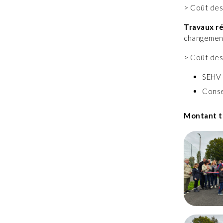
> Coût des
Travaux ré
changement
> Coût des
SEHV 
Conse
Montant to