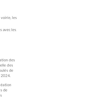
 voirie, les
ns avec les
lation des
celle des
roulés de
 2024.
réation
es de
es