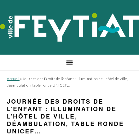
Passer
Passer
Passer
à
au
au
la
contenu
pied
navigation
principal
de
principale
page
Accueil
»
Journée des Droits de l’enfant : illumination de l’hôtel de ville,
déambulation, table ronde UNICEF…
JOURNÉE DES DROITS DE
L’ENFANT : ILLUMINATION DE
L’HÔTEL DE VILLE,
DÉAMBULATION, TABLE RONDE
UNICEF…