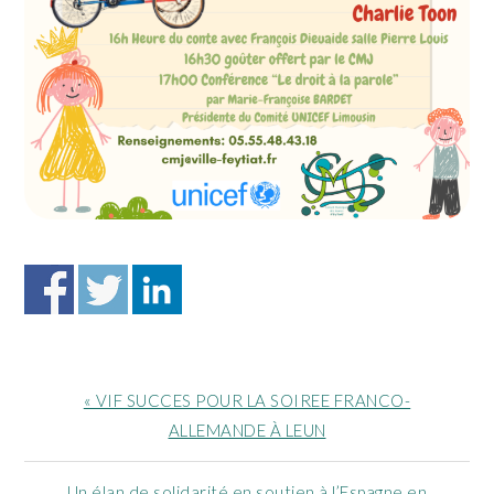
Article
« VIF SUCCES POUR LA SOIREE FRANCO-
précédent
ALLEMANDE À LEUN
:
Article
Un élan de solidarité en soutien à l’Espagne en