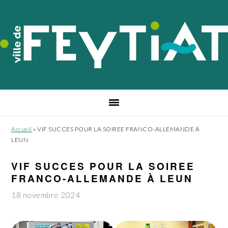
Passer
Passer
Passer
à
au
au
la
contenu
pied
navigation
principal
de
principale
page
Accueil
»
VIF SUCCES POUR LA SOIREE FRANCO-ALLEMANDE À
LEUN
VIF SUCCES POUR LA SOIREE
FRANCO-ALLEMANDE À LEUN
18 novembre 2024