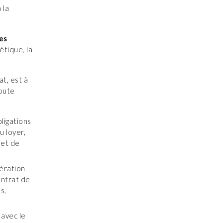
 la
es
étique, la
at, est à
oute
bligations
u loyer,
 et de
pération
ontrat de
s,
 avec le