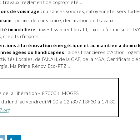
c, travaux, règlement de copropriété…
ions de voisinage :
nuisances sonores, mitoyenneté, servitude
nisme
: permis de construire, déclaration de travaux…
lité immobilière
: investissement locatif, taxes d’urbanisme, TV
x, crédits d’impôts…
ntions à la rénovation énergétique et au maintien à domicil
nnes âgées ou handicapées
: aides financières d’Action Loge
tivités Locales, de l’ANAH, de la CAF, de la MSA, Certificats d’
rgie, Ma Prime Rénov, Eco-PTZ…
 de la Libération – 87000 LIMOGES
: du lundi au vendredi 9h00 à 12h30 / 13h30 à 17h30
7.org