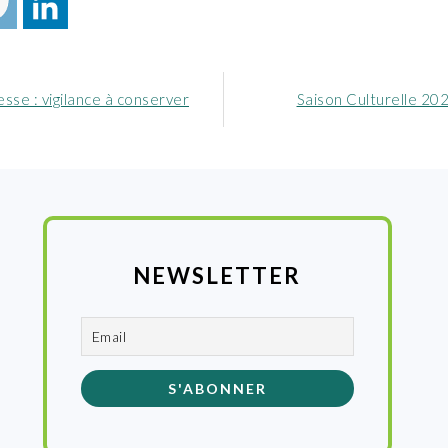
Article
sse : vigilance à conserver
Saison Culturelle 20
nt
suivant
:
NEWSLETTER