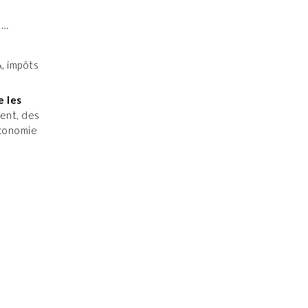
s…
A, impôts
e les
ment, des
économie