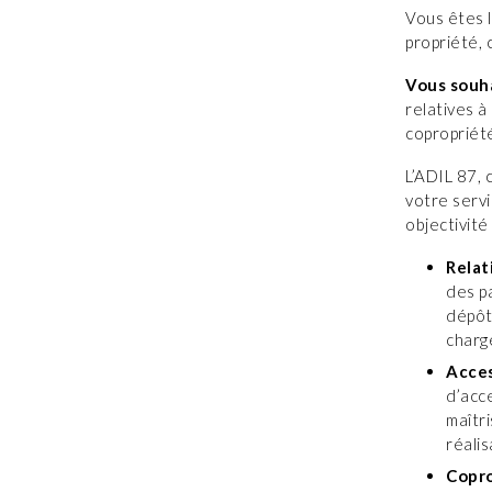
Vous êtes l
propriété, 
Vous souha
relatives à 
copropriété
L’ADIL 87, 
votre serv
objectivité
Relat
des p
dépôt
charg
Acces
d’acc
maîtr
réali
Copr