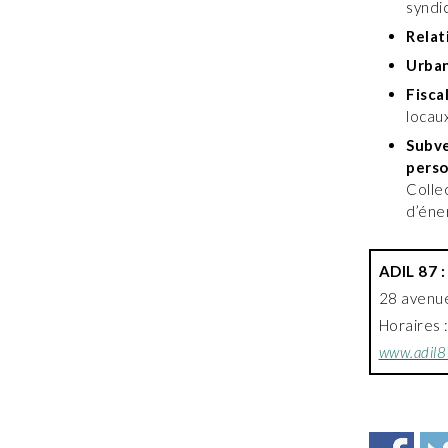
syndi
Relat
Urba
Fisca
locau
Subve
perso
Collec
d’éne
ADIL 87 :
28 avenue
Horaires 
www.adil8