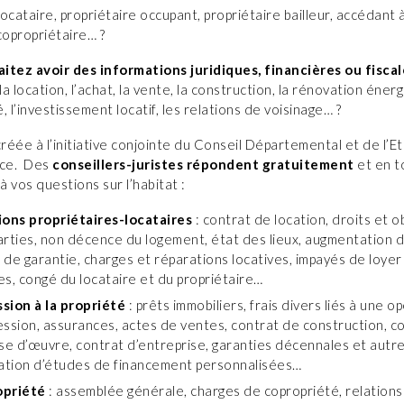
ocataire, propriétaire occupant, propriétaire bailleur, accédant à
copropriétaire… ?
itez avoir des informations juridiques, financières ou fiscal
la location, l’achat, la vente, la construction, la rénovation énerg
, l’investissement locatif, les relations de voisinage… ?
créée à l’initiative conjointe du Conseil Départemental et de l’Et
ice. Des
conseillers-juristes répondent gratuitement
et en t
 à vos questions sur l’habitat :
ions propriétaires-locataires
: contrat de location, droits et o
arties, non décence du logement, état des lieux, augmentation d
 de garantie, charges et réparations locatives, impayés de loyer
es, congé du locataire et du propriétaire…
sion à la propriété
: prêts immobiliers, frais divers liés à une o
ession, assurances, actes de ventes, contrat de construction, c
ise d’œuvre, contrat d’entreprise, garanties décennales et autre
sation d’études de financement personnalisées…
opriété
: assemblée générale, charges de copropriété, relations