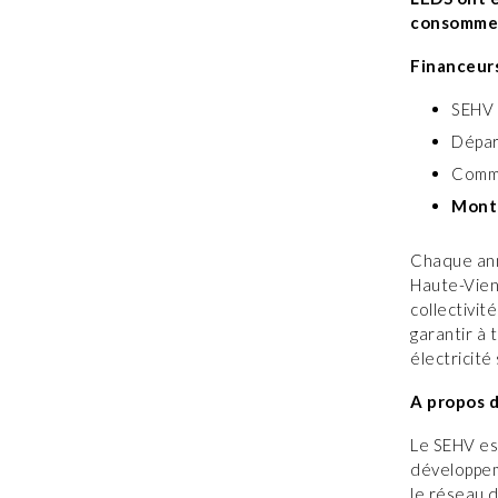
consommer
Financeurs
SEHV 
Dépar
Commu
Monta
Chaque ann
Haute-Vienn
collectivit
garantir à 
électricité
A propos 
Le SEHV es
développeme
le réseau d