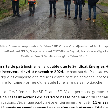
 Frédéric Chenaval responsable d’affaires SPIE, Olivier Grandjean technicien Limog
vice-Président SEHV, Grégory Laurent DST Ville de Feytiat, Jean-Marie Mignot ad
Feytiat et Benoît Barrière chargé d’affaires SEHV.
un site de patrimoine remarquable que le Syndicat Énergies 
 intervenu d’avril à novembre 2024.
Le hameau de Pressac est
ntique et comporte des maisons d’architecture ancienne intéres
onne fontaine » ornée d’une stèle funéraire de Saint-Gaucher.
, confiés à l’entreprise SPIE par le SEHV, ont permis de gommer
 de réseaux aériens d’électricité basse tension
et du réseau
cations. L’éclairage public a été entièrement rénové :
11 ense
té posés en remplacement des anciennes lanternes. L’éclair