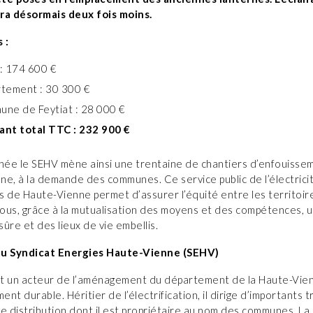
a désormais deux fois moins.
 :
: 174 600 €
tement : 30 300 €
ne de Feytiat : 28 000 €
nt total TTC : 232 900 €
ée le SEHV mène ainsi une trentaine de chantiers d’enfouisse
e, à la demande des communes. Ce service public de l’électricit
és de Haute-Vienne permet d’assurer l’équité entre les territoir
tous, grâce à la mutualisation des moyens et des compétences, 
 sûre et des lieux de vie embellis.
du Syndicat Energies Haute-Vienne (SEHV)
t un acteur de l’aménagement du département de la Haute-Vie
nt durable. Héritier de l’électrification, il dirige d’importants 
e distribution dont il est propriétaire au nom des communes. La l