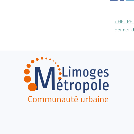
Article
« HEURE 
précéde
donner d
:
FOOTER