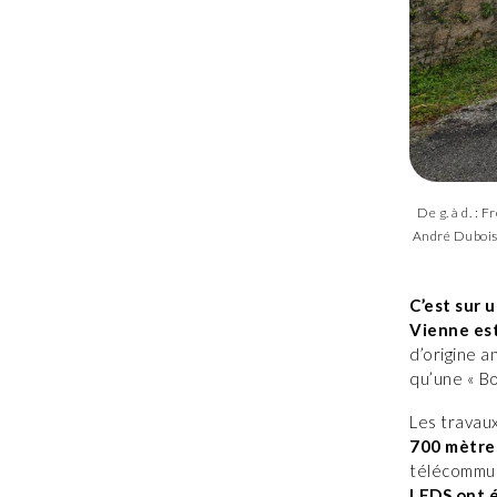
De g. à d. :
André Dubois 
C’est sur 
Vienne est
d’origine a
qu’une « B
Les travaux
700 mètres
télécommuni
LEDS ont é