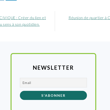
Article
CIVIQUE : Créer du lien et
Réunion de quartier à C
nt
suivant
u sens à son quotidien.
:
NEWSLETTER