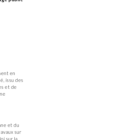
ment en
é, issu des
es et de
une
nne et du
travaux sur
oi sur la