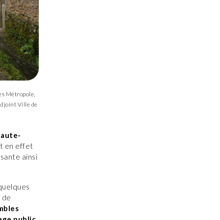
es Métropole,
joint Ville de
Haute-
 en effet
sante ainsi
 quelques
 de
mbles
age public