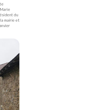
ste
-Marie
résident du
a mairie et
anvier