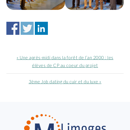
Article
« Une après-midi dans la forêt de l’an 2000 : les
précédent
élèves de CP au coeur du projet
:
Article
3ème Job dating du cuir et du luxe »
suivant
:
FOOTER