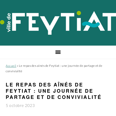
Passer
Passer
Passer
à
au
au
la
contenu
pied
navigation
principal
de
principale
page
Accueil
»
Le repas des aînés de Feytiat : une journée de partage et de
convivialité
LE REPAS DES AÎNÉS DE
FEYTIAT : UNE JOURNÉE DE
PARTAGE ET DE CONVIVIALITÉ
5 octobre 2023