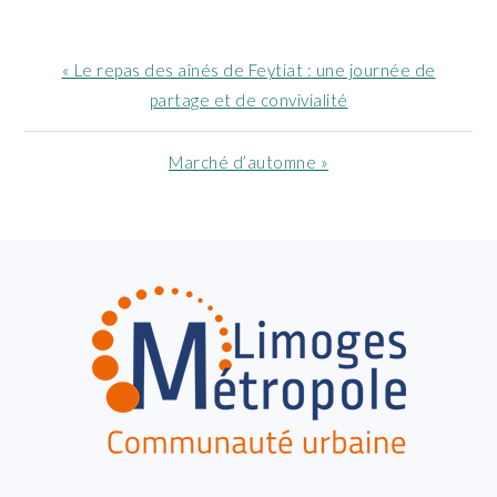
Article
« Le repas des aînés de Feytiat : une journée de
précédent
partage et de convivialité
:
Article
Marché d’automne »
suivant
:
FOOTER