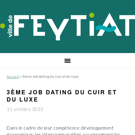
Passer
Passer
Passer
à
au
au
la
contenu
pied
navigation
principal
de
principale
page
Accueil
»
3ème Job dating du cuir et du luxe
3ÈME JOB DATING DU CUIR ET
DU LUXE
11 octobre 2023
Dans le cadre de leur compétence développement
économique, les intercommunalités accompagnent les