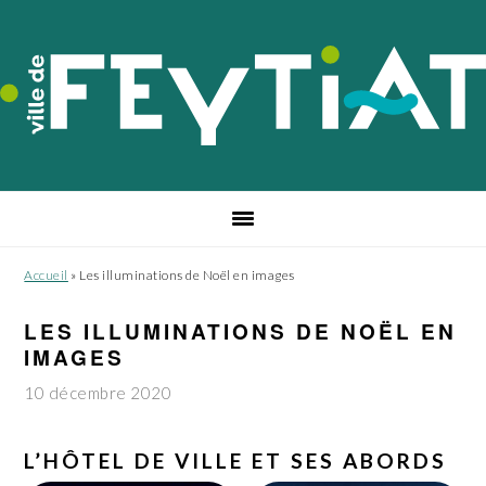
Passer
Passer
Passer
à
au
au
la
contenu
pied
navigation
principal
de
principale
page
Accueil
»
Les illuminations de Noël en images
LES ILLUMINATIONS DE NOËL EN
IMAGES
10 décembre 2020
L’HÔTEL DE VILLE ET SES ABORDS