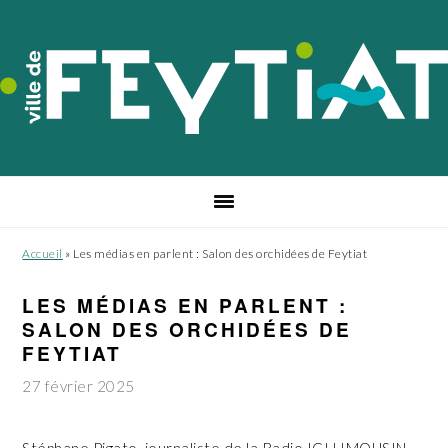
Passer
Passer
Passer
à
au
au
la
contenu
pied
navigation
principal
de
principale
page
Accueil
»
Les médias en parlent : Salon des orchidées de Feytiat
LES MÉDIAS EN PARLENT :
SALON DES ORCHIDÉES DE
FEYTIAT
27 février 2025
Stéphane Pigato, journaliste de la Radio ICI LIMOUSIN