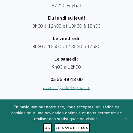
87220 Feytiat
Du lundi au jeudi
8h30 à 12h00 et 13h30 à 18h00
Le vendredi
8h30 à 12h00 et 13h30 à 17h30
Le samedi :
9h00 à 12h00
05 55 48 43 00
accueil@ville-feytiat.fr
En naviguant sur notre site, vous acceptez l’utilisation de
cookies pour une navigation optimale et nous permettre de
réaliser des statistiques de visites.
MENTIONS LÉGALES
· VILLE DE FEYTIAT
TIMGROUP - © 2026
OK
EN SAVOIR PLUS