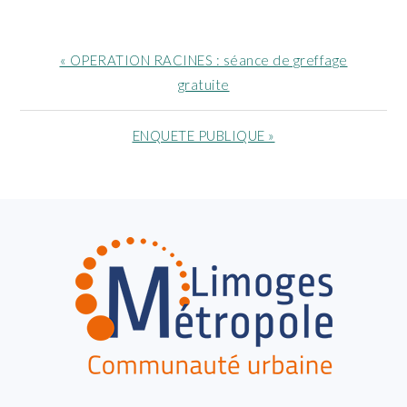
Article
« OPERATION RACINES : séance de greffage
précédent
gratuite
:
Article
ENQUETE PUBLIQUE »
suivant
:
FOOTER