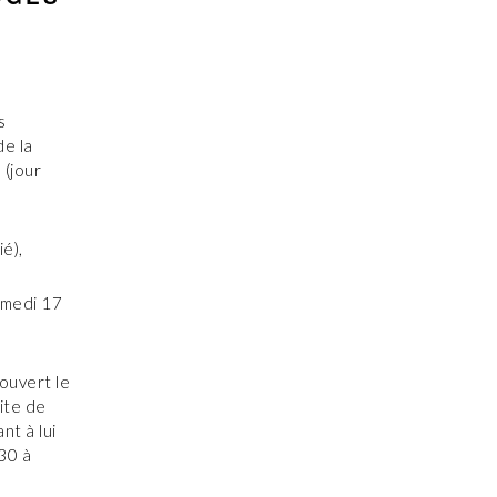
s
de la
 (jour
é),
amedi 17
ouvert le
ite de
nt à lui
30 à