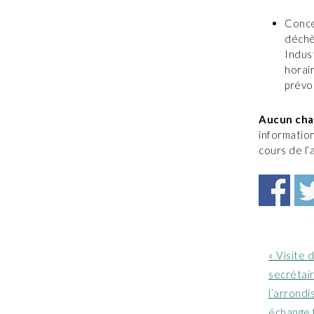
Concer
déchè
Indus
horai
prévo
Aucun chan
information
cours de l’
Article
« Visite
précéde
secrétai
:
l’arrondi
échange 