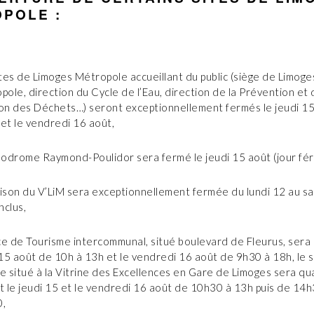
POLE :
ites de Limoges Métropole accueillant du public (siège de Limoge
ole, direction du Cycle de l’Eau, direction de la Prévention et 
on des Déchets…) seront exceptionnellement fermés le jeudi 15
 et le vendredi 16 août,
lodrome Raymond-Poulidor sera fermé le jeudi 15 août (jour féri
ison du V’LiM sera exceptionnellement fermée du lundi 12 au s
nclus,
ice de Tourisme intercommunal, situé boulevard de Fleurus, sera 
 15 août de 10h à 13h et le vendredi 16 août de 9h30 à 18h, le s
ce situé à la Vitrine des Excellences en Gare de Limoges sera qua
t le jeudi 15 et le vendredi 16 août de 10h30 à 13h puis de 14h
,