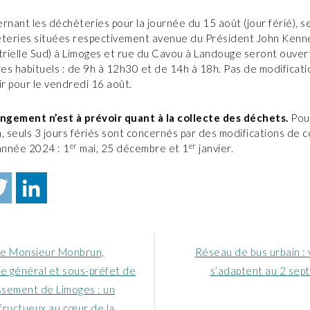
nant les déchèteries pour la journée du 15 août (jour férié), se
teries situées respectivement avenue du Président John Kenn
trielle Sud) à Limoges et rue du Cavou à Landouge seront ouver
res habituels : de 9h à 12h30 et de 14h à 18h. Pas de modificati
ir pour le vendredi 16 août.
gement n’est à prévoir quant à la collecte des déchets.
Pou
, seuls 3 jours fériés sont concernés par des modifications de c
er
er
année 2024 : 1
mai, 25 décembre et 1
janvier.
Article
 de Monsieur Monbrun,
Réseau de bus urbain : 
nt
suivant
re général et sous-préfet de
s’adaptent au 2 sept
:
ssement de Limoges : un
fructueux au cœur de la