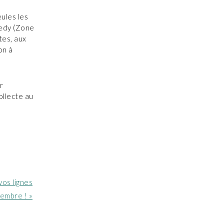
ules les
edy (Zone
tes, aux
on à
r
ollecte au
vos lignes
embre ! »