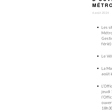
MÉTRO
6 août 2024
Les s
Métrop
Gesti
férié)
Le Vé
La Ma
août i
L’Off
jeudi
l’Offi
ouver
18h30