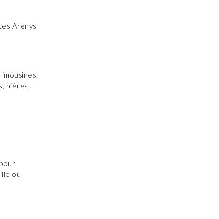
aces Arenys
 limousines,
s, bières,
 pour
lle ou