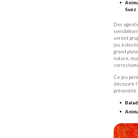
Anima
Suez
Des agents
sensibilise
seront prop
jeu à desti
grand plate
nature, leu
correctem
Ce jeu perm
découvrir l
présentée 
Balad
Anima