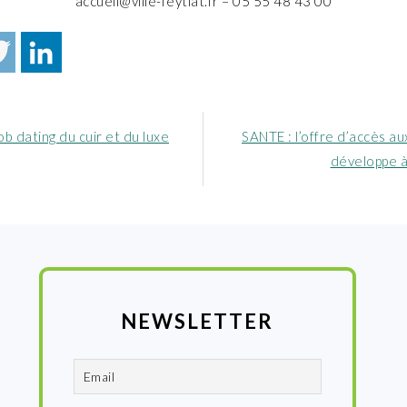
accueil@ville-feytiat.fr – 05 55 48 43 00
Article
b dating du cuir et du luxe
SANTE : l’offre d’accès au
nt
suivant
développe à
:
NEWSLETTER