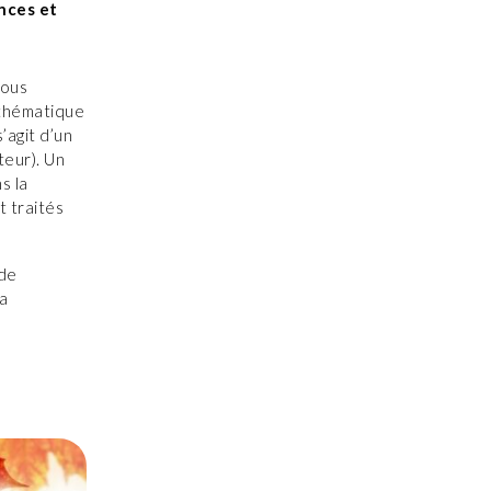
nces et
vous
 thématique
’agit d’un
teur). Un
s la
t traités
 de
a