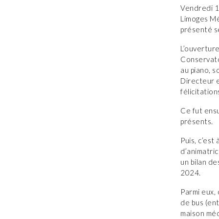
Vendredi 1
Limoges Mé
présenté s
L’ouverture
Conservato
au piano, 
Directeur 
félicitatio
Ce fut ens
présents.
Puis, c’est
d’animatric
un bilan de
2024.
Parmi eux, 
de bus (ent
maison médi