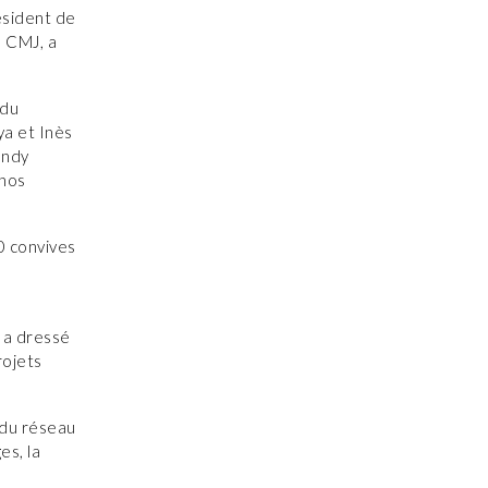
ésident de
u CMJ, a
 du
ya et Inès
ondy
 nos
0 convives
e a dressé
rojets
n du réseau
es, la