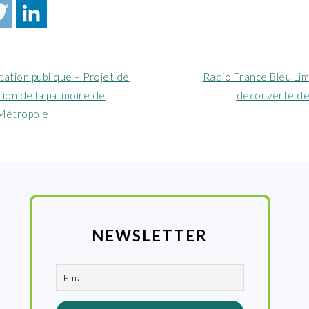
Article
ation publique – Projet de
Radio France Bleu Lim
nt
suivant
ion de la patinoire de
découverte de 
:
Métropole
NEWSLETTER