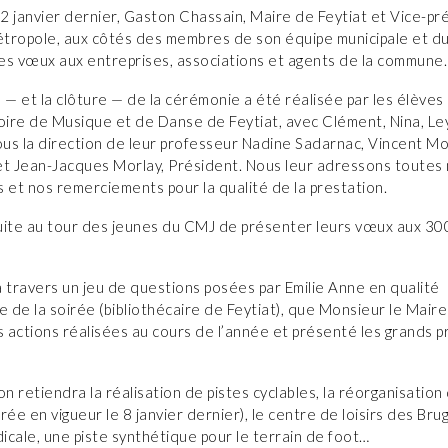
2 janvier dernier, Gaston Chassain, Maire de Feytiat et Vice-pr
tropole, aux côtés des membres de son équipe municipale et d
es vœux aux entreprises, associations et agents de la commune.
 — et la clôture — de la cérémonie a été réalisée par les élèves
ire de Musique et de Danse de Feytiat, avec Clément, Nina, Le
sous la direction de leur professeur Nadine Sadarnac, Vincent M
et Jean-Jacques Morlay, Président. Nous leur adressons toutes
ns et nos remerciements pour la qualité de la prestation.
uite au tour des jeunes du CMJ de présenter leurs vœux aux 30
 à travers un jeu de questions posées par Emilie Anne en qualité
e de la soirée (bibliothécaire de Feytiat), que Monsieur le Mair
s actions réalisées au cours de l’année et présenté les grands p
on retiendra la réalisation de pistes cyclables, la réorganisatio
rée en vigueur le 8 janvier dernier), le centre de loisirs des Brug
cale, une piste synthétique pour le terrain de foot…