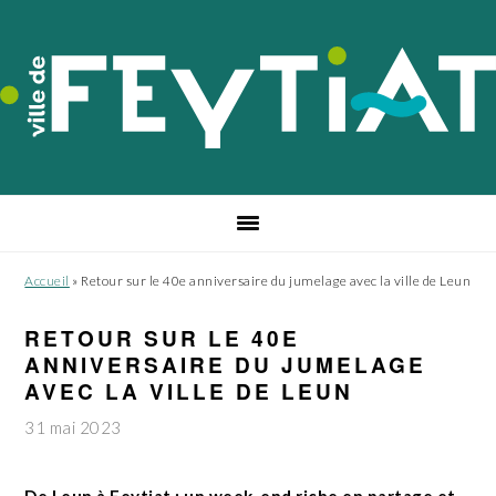
Passer
Passer
Passer
à
au
au
la
contenu
pied
navigation
principal
de
principale
page
Accueil
»
Retour sur le 40e anniversaire du jumelage avec la ville de Leun
RETOUR SUR LE 40E
ANNIVERSAIRE DU JUMELAGE
AVEC LA VILLE DE LEUN
31 mai 2023
De Leun à Feytiat : un week-end riche en partage et