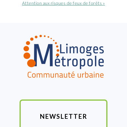
:
Article
Attention aux risques de feux de forêts »
suivant
:
FOOTER
NEWSLETTER