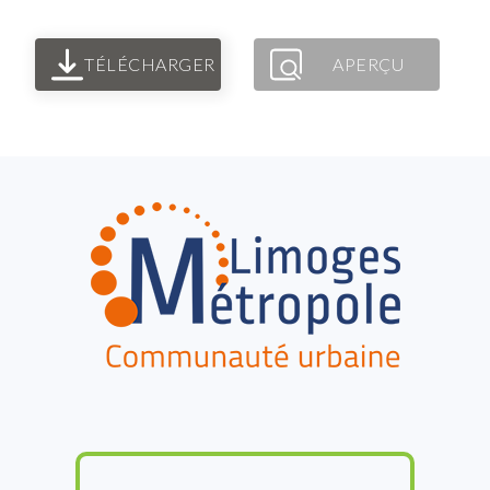
TÉLÉCHARGER
APERÇU
FOOTER