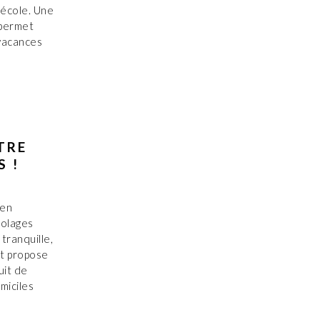
l'école. Une
 permet
vacances
TRE
S !
 en
iolages
 tranquille,
at propose
uit de
miciles