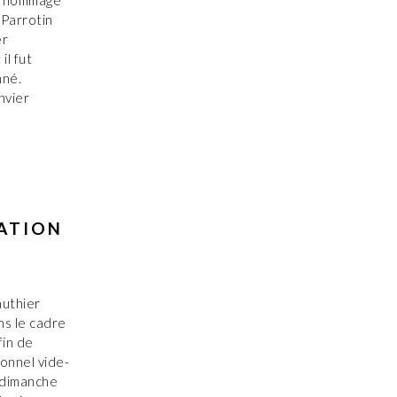
un hommage
 Parrotin
er
il fut
nné.
nvier
SATION
authier
s le cadre
fin de
ionnel vide-
e dimanche