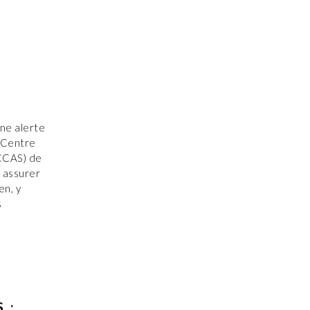
ne alerte
e Centre
CCAS) de
r assurer
en, y
s
 :