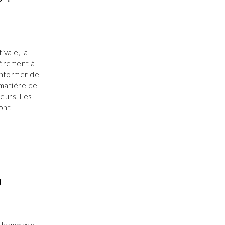
S
ivale, la
ièrement à
 informer de
 matière de
eurs. Les
ont
U