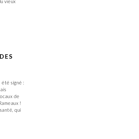
u vieux
 DES
a été signé :
ais
locaux de
 Rameaux !
 santé, qui