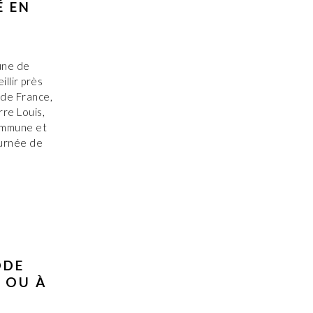
É EN
une de
illir près
de France,
re Louis,
ommune et
urnée de
ODE
 OU À