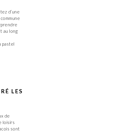
itez d’une
a commune
urprendre
ut au long
 pastel
RÉ LES
ux de
 loisirs
acois sont