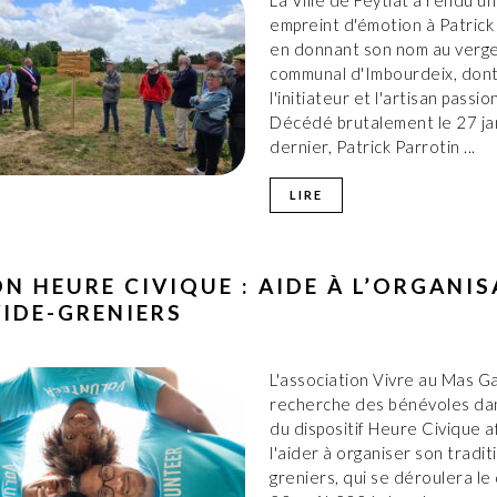
La Ville de Feytiat a rendu 
empreint d'émotion à Patrick
en donnant son nom au verg
communal d'Imbourdeix, dont 
l'initiateur et l'artisan passio
Décédé brutalement le 27 ja
dernier, Patrick Parrotin ...
LIRE
ON HEURE CIVIQUE : AIDE À L’ORGANI
VIDE-GRENIERS
L'association Vivre au Mas G
recherche des bénévoles dan
du dispositif Heure Civique a
l'aider à organiser son tradit
greniers, qui se déroulera l