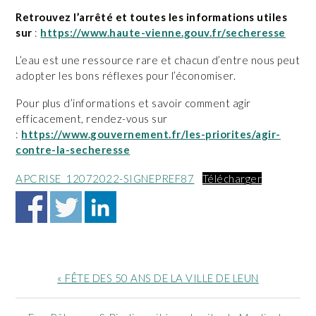
Retrouvez l’arrêté et toutes les informations utiles
sur
:
https://www.haute-vienne.gouv.fr/secheresse
L’eau est une ressource rare et chacun d’entre nous peut
adopter les bons réflexes pour l’économiser.
Pour plus d’informations et savoir comment agir
efficacement, rendez-vous sur
:
https://www.gouvernement.fr/les-priorites/agir-
contre-la-secheresse
APCRISE_12072022-SIGNEPREF87
Télécharger
Article
« FÊTE DES 50 ANS DE LA VILLE DE LEUN
précédent
: