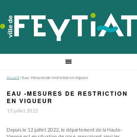
Passer
Passer
Passer
à
au
au
la
contenu
pied
navigation
principal
de
principale
page
Accueil
»
Eau -Mesures de restriction en vigueur
EAU -MESURES DE RESTRICTION
EN VIGUEUR
15 juillet 2022
Depuis le 12 juillet 2022, le département de la Haute-
Vienne est en situation de crise, prescrivant ainsi les