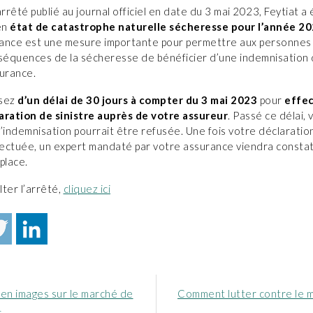
arrêté publié au journal officiel en date du 3 mai 2023, Feytiat a
en
état de catastrophe naturelle sécheresse pour l’année 2
ance est une mesure importante pour permettre aux personnes
nséquences de la sécheresse de bénéficier d’une indemnisation d
surance.
osez
d’un délai de 30 jours à compter du 3 mai 2023
pour
effe
aration de sinistre auprès de votre assureur
. Passé ce délai, 
indemnisation pourrait être refusée. Une fois votre déclaratio
ffectuée, un expert mandaté par votre assurance viendra constat
place.
ter l’arrêté,
cliquez ici
Article
 en images sur le marché de
Comment lutter contre le 
nt
suivant
s