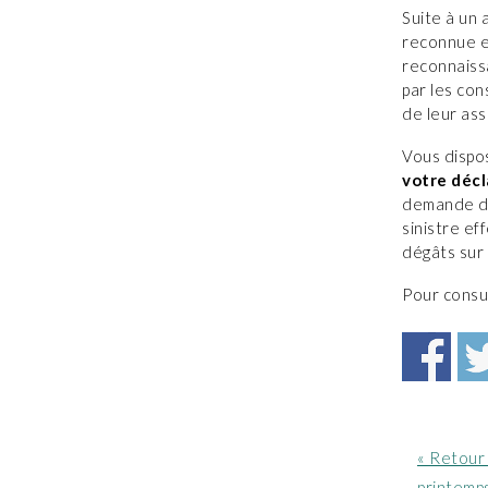
Suite à un 
reconnue 
reconnaiss
par les co
de leur as
Vous disp
votre décl
demande d’
sinistre e
dégâts sur 
Pour consul
Article
« Retour
précéde
printemp