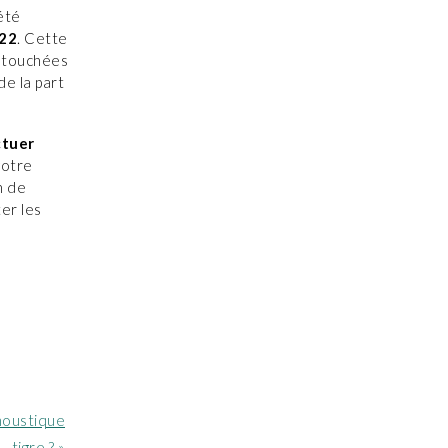
 été
022
. Cette
 touchées
e la part
ctuer
votre
n de
er les
moustique
tigre ? »