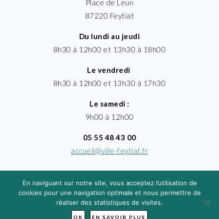
Place de Leun
87220 Feytiat
Du lundi au jeudi
8h30 à 12h00 et 13h30 à 18h00
Le vendredi
8h30 à 12h00 et 13h30 à 17h30
Le samedi :
9h00 à 12h00
05 55 48 43 00
accueil@ville-feytiat.fr
En naviguant sur notre site, vous acceptez l’utilisation de
cookies pour une navigation optimale et nous permettre de
réaliser des statistiques de visites.
MENTIONS LÉGALES
· VILLE DE FEYTIAT
TIMGROUP - © 2026
OK
EN SAVOIR PLUS