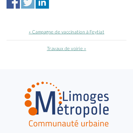
Article
« Campagne de vaccination à Feytiat
précédent
:
Article
Travaux de voirie »
suivant
:
FOOTER