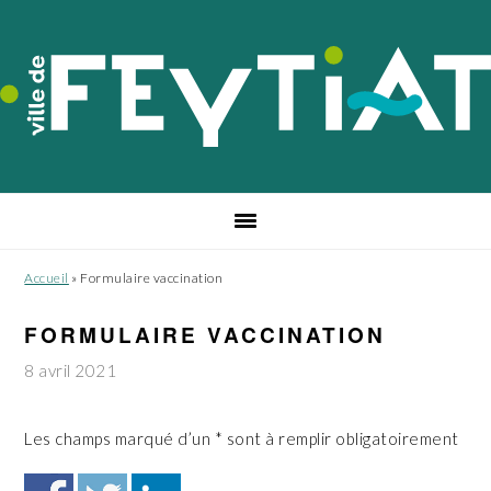
Passer
Passer
Passer
à
au
au
la
contenu
pied
navigation
principal
de
principale
page
Accueil
»
Formulaire vaccination
FORMULAIRE VACCINATION
8 avril 2021
Les champs marqué d’un * sont à remplir obligatoirement