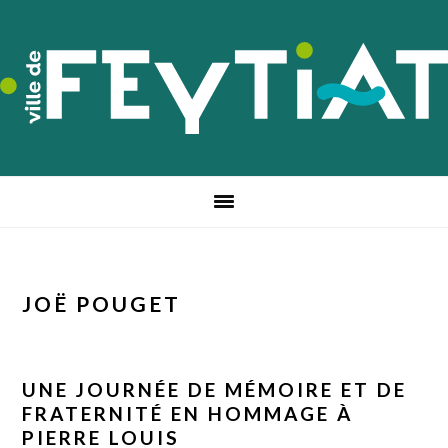
Passer
Passer
Passer
à
au
au
la
contenu
pied
navigation
principal
de
principale
page
JOË POUGET
UNE JOURNÉE DE MÉMOIRE ET DE
FRATERNITÉ EN HOMMAGE À
PIERRE LOUIS