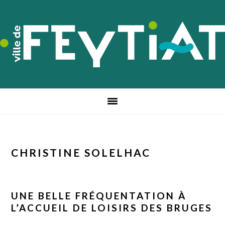
Passer
Passer
Passer
à
au
au
la
contenu
pied
navigation
principal
de
principale
page
CHRISTINE SOLELHAC
UNE BELLE FRÉQUENTATION À
L’ACCUEIL DE LOISIRS DES BRUGES